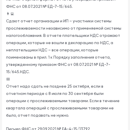
ФНС от 08.07.2021 № ЕД-7-15/645.
👨‍💻
Сдают отчет организации и ИП – участники системы
прослеживаемости независимо от применяемой системы
Оставить заявку
налогообложения. В отчете плательщики НДС отражают
операции, которые не вошли в декларацию по НДС, а
Имя
неплательщики НДС – все операции, которые
поименованы в прил. 1 к Порядку заполнения отчета,
утвержденному приказом ФНС от 08.07.2021 № ЕД-7-
15/645.НДС.
Email
*
📅
Отчет надо сдать не позднее 25 октября, если в
отчетном периоде с 8 июля по 30 сентября были
Сообщение
*
операции с прослеживаемыми товарами. Если в течение
квартала операций с прослеживаемыми товарами не
было, отчет подавать не нужно.
Письмо ФНС от 29.09.2021 № ЕА-4-15/13792