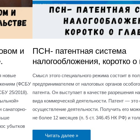
овом и
ПСН- патентная система
.
налогообложения, коротко о
я новые
Смысл этого специального режима состоит в по
ожениям (ФСБУ
предпринимателем от налоговых органов особог
СБУ 25/2018).
патента. Он выступает в качестве разрешения на
быльной»
вида коммерческой деятельности. Патент — это 
и санаторно-
осуществление деятельности. Получить его можн
льше
не более 12 месяцев (п. 5 ст. 346.45 НК РФ) и то
нос убытков
Читать далее »