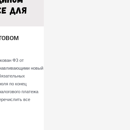
говом
кован ФЗ от
танавливающими новый
бязательных
июля по конец
налогового платежа
еречислить все