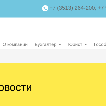
+7 (3513) 264-200, +7
О компании
Бухгалтер
Юрист
Госо
овости