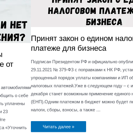
Принят закон о едином нало
платеже для бизнеса
ы
Подписан Президентом РФ и официально опубли
е от
29.11.2021 № 379-ФЗ с поправками к НК РФ, ус
Оставить заявку
упрощенный порядок уплаты компаниями и ИП о
налоговых платежей.Уже в следующем году – с 
, автомобилями
Имя
декабря станет возможным применение единого 
общить о себе
(ЕНП).Одним платежом в бюджет можно будет п
ыть уплачены
налоги, сборы, взносы, а также …
и 23
Email
*
йте
Читать далее »
са «Уточнить