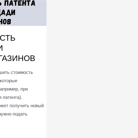
СТЬ
И
ГАЗИНОВ
шить стоимость
 которые
апример, при
 патента).
ожет получить новый
нужно подать